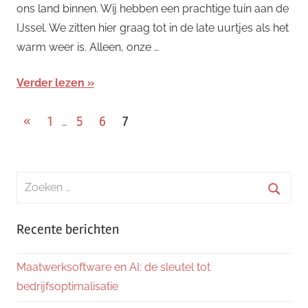
ons land binnen. Wij hebben een prachtige tuin aan de
IJssel. We zitten hier graag tot in de late uurtjes als het
warm weer is. Alleen, onze …
Verder lezen
Berichten
Vorige
«
1
5
6
7
…
berichten
paginering
Zoeken
naar:
Zoeke
Recente berichten
Maatwerksoftware en AI: de sleutel tot
bedrijfsoptimalisatie