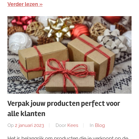
Verder lezen
Verpak jouw producten perfect voor
alle klanten
Op
2 januari 2023
Door
Kees
In
Blog
Het is belangrijk om producten die je verkoopt op de