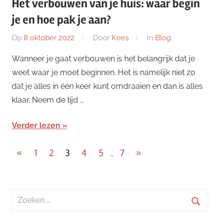
Het verbouwen van je huis: waar begin
je en hoe pak je aan?
Op
8 oktober 2022
Door
Kees
In
Blog
Wanneer je gaat verbouwen is het belangrijk dat je
weet waar je moet beginnen. Het is namelijk niet zo
dat je alles in één keer kunt omdraaien en dan is alles
klaar. Neem de tijd …
Verder lezen
Berichten
Vorige
Volgende
«
1
2
3
4
5
7
»
…
berichten
berichten
paginering
Zoeken
naar:
Zoeke