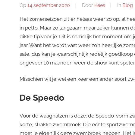
Op
14 september 2020
Door
Kees
In
Blog
Het zomerseizoen zit er helaas weer zo op, al h
in petto. Maar zo langzaam maar zeker kunnen 
dikke tip voor je. Dit is namelijk het moment o
jaar. Want het wordt vast weer zo’n heerlijke zo
sale, dus kan je waarschijnlijk redelijk goedkoop
ongeveer 10 maanden weer de show kunt spelen b
Misschien wil je wel een keer een ander soort zwe
De Speedo
Voor de waaghalzen is deze: de Speedo-vorm z
korte, strakke zwembroek. Die echte sportzwem
moet je eigenlijk deze zwembroek hebben. Het is