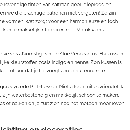
e levendige tinten van saffraan geel, dieprood en
en we die prachtige patronen niet vergeten! Ze zijn
he vormen, wat zorgt voor een harmonieuze en toch
n kun je makkelijk integreren met Marokkaanse
 vezels afkomstig van de Aloe Vera cactus. Elk kussen
jke kleurstoffen zoals indigo en henna. Zo’n kussen is
kje cultuur dat je toevoegt aan je buitenruimte.
erecyclede PET-flessen. Niet alleen milieuvriendelijk,
Ze zijn waterbestendig en makkelijk schoon te maken.
ras of balkon en je zult zien hoe het meteen meer leven
ichting en decoraties